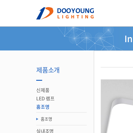
I
제품소개
신제품
LED 램프
홈조명
홈조명
실내조명