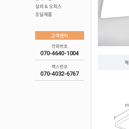
실외 & 오피스
조달제품
고객센터
전화번호
070-4640-1004
적
팩스번호
070-4032-6767